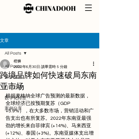
文章
All Posts
橙狮
All Posts
2022年6月30日
讀畢需時 5 分鐘
跨境品牌如何快速破局东南
媒体资源
亚市场
行业趋势
根据麦格纳全球广告预测的最新数据，
数字化转型
全球经济已按预期复苏（GDP 
案例分享
+5.9%），在大多数市场，营销活动和广
告支出也有所复苏。2022年东南亚最强
劲的增长来自菲律宾 (+14%)、马来西亚 
(+12%)、泰国 (+3%)。东南亚媒体支出增